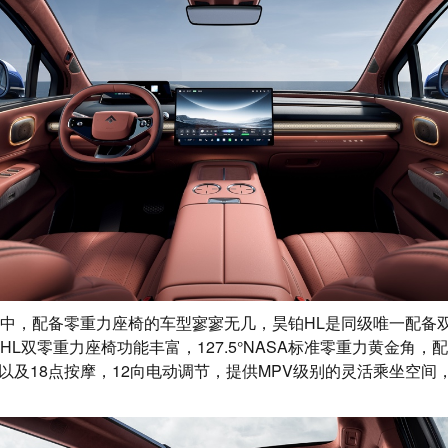
V中，配备零重力座椅的车型寥寥无几，昊铂HL是同级唯一配备
HL双零重力座椅功能丰富，127.5°NASA标准零重力黄金角，
以及18点按摩，12向电动调节，提供MPV级别的灵活乘坐空间