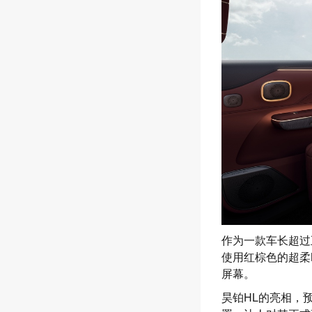
作为一款车长超过
使用红棕色的超柔
屏幕。
昊铂HL的亮相，