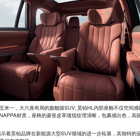
五米一，大六座布局的旗舰级SUV, 昊铂HL内部座舱不仅空间
NAPPA材质，座椅的菱形皮革缝线纹理清晰，包裹感出色，高
预示着昊铂品牌在新能源大型SUV领域的进一步拓展，其独特的