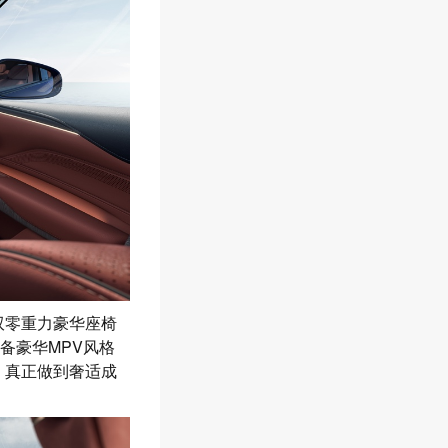
双零重力豪华座椅
配备豪华MPV风格
，真正做到奢适成