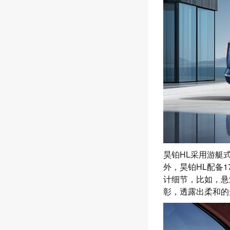
昊铂HL采用游艇
外，昊铂HL配备
计细节，比如，悬
彰，透露出柔和的